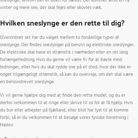
sneslynge, selvom det er uden for sæson. Der kommer altid en ny
vinter og mere sne, der skal fejes eller skovles væk.
Hvilken sneslynge er den rette til dig?
Overordnet set har du valget mellem to forskellige typer af
sneslynge. Der findes sneslynger på benzin og elektriske sneslynger.
De elektriske skal have et strømstik i nærheden eller en ret lang
forlængerledning. Hvis du gerne vil være fri for at bøvle med
ledninger, eller hvis du skal rydde sne på et sted, hvor der ikke er
noget tilgængeligt strømstik, så kan du overveje, om det skal være
en benzindrevet sneslynge.
Vi vil gerne hjælpe dig med at finde den rette model, og du er
derfor velkommen til at ringe eller skrive til os for at få hjælp. Hvis
du bor eller arbejder på Sjælland, eller blot har lyst til at komme
forbi, så er du velkommen til at besøge vores fysiske forretning i
Haslev.