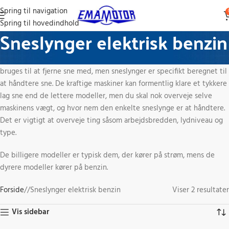
Spring til navigation
Spring til hovedindhold
Sneslynger elektrisk benzin
Sneslynger elektrisk benzin er et bredt begreb. Nogle Sneslynger kan
bruges til at fjerne sne med, men sneslynger er specifikt beregnet til
at håndtere sne. De kraftige maskiner kan formentlig klare et tykkere
lag sne end de lettere modeller, men du skal nok overveje selve
maskinens vægt, og hvor nem den enkelte sneslynge er at håndtere.
Det er vigtigt at overveje ting såsom arbejdsbredden, lydniveau og
type.
De billigere modeller er typisk dem, der kører på strøm, mens de
dyrere modeller kører på benzin.
Forside
/
Sneslynger elektrisk benzin
Viser 2 resultater
Vis sidebar