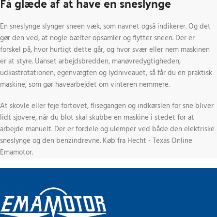
Få glæde af at have en sneslynge
En sneslynge slynger sneen væk, som navnet også indikerer. Og det
gør den ved, at nogle bælter opsamler og flytter sneen. Der er
forskel på, hvor hurtigt dette går, og hvor svær eller nem maskinen
er at styre. Uanset arbejdsbredden, manøvredygtigheden,
udkastrotationen, egenvægten og lydniveauet, så får du en praktisk
maskine, som gør havearbejdet om vinteren nemmere.
At skovle eller feje fortovet, flisegangen og indkørslen for sne bliver
lidt sjovere, når du blot skal skubbe en maskine i stedet for at
arbejde manuelt. Der er fordele og ulemper ved både den elektriske
sneslynge og den benzindrevne. Køb fra Hecht - Texas Online
Emamotor.