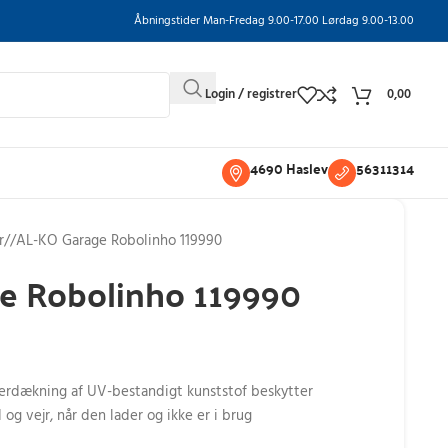
Åbningstider Man-Fredag 9.00-17.00 Lørdag 9.00-13.00
Login / registrer
0,00
4690 Haslev
56311314
r
/
AL-KO Garage Robolinho 119990
e Robolinho 119990
erdækning af UV-bestandigt kunststof beskytter
g vejr, når den lader og ikke er i brug