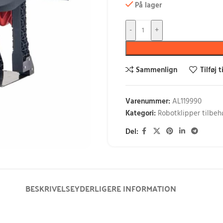
På lager
-
+
Sammenlign
Tilføj 
Varenummer:
AL119990
Kategori:
Robotklipper tilbeh
Del:
BESKRIVELSE
YDERLIGERE INFORMATION