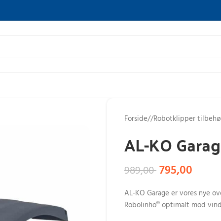
Forside
/
Robotklipper tilbehø
AL-KO Garag
795,00
989,00
AL-KO Garage er vores nye ov
Robolinho® optimalt mod vind o