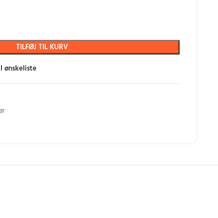
TILFØJ TIL KURV
til ønskeliste
ør