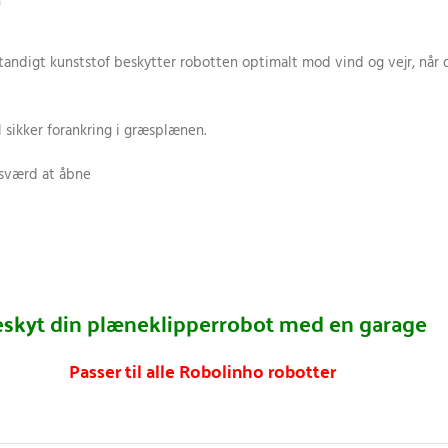
0
digt kunststof beskytter robotten optimalt mod vind og vejr, når den
l sikker forankring i græsplænen.
 sværd at åbne
skyt din plæneklipperrobot med en garage
Passer til alle Robolinho robotter