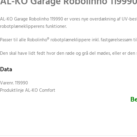
AL-KO Garage Robolinho 11999
AL-KO Garage Robolinho 119990 er vores nye overdækning af UV-bestan
robotplæneklipperens funktioner.
Passer til alle Robolinho® robotplæneklippere inkl. fastgørelsessøm ti
Den skal have lidt fedt hvor den røde og grå del mødes, eller er den
Data
Varenr. 119990
Produktlinje AL-KO Comfort
Be