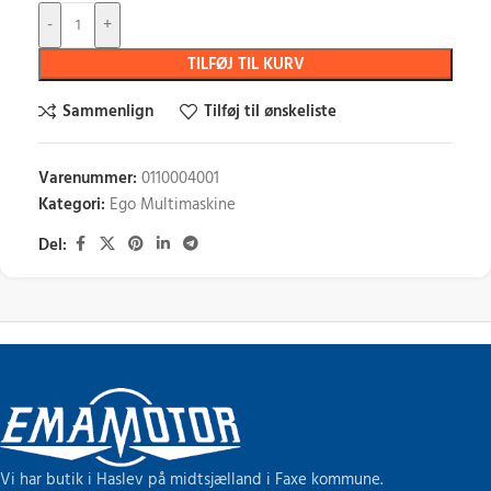
-
+
TILFØJ TIL KURV
Sammenlign
Tilføj til ønskeliste
Varenummer:
0110004001
Kategori:
Ego Multimaskine
Del:
Vi har butik i Haslev på midtsjælland i Faxe kommune.