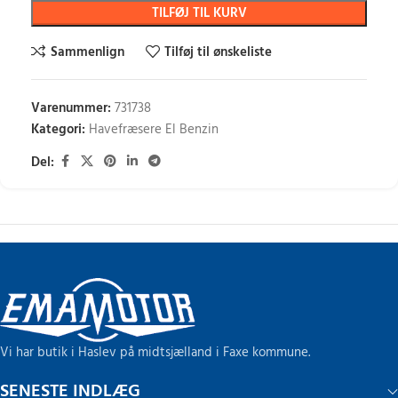
TILFØJ TIL KURV
Sammenlign
Tilføj til ønskeliste
Varenummer:
731738
Kategori:
Havefræsere El Benzin
Del:
Vi har butik i Haslev på midtsjælland i Faxe kommune.
SENESTE INDLÆG