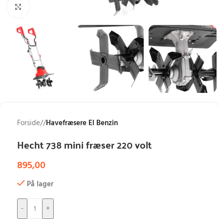
Klik for at forstørre
Forside
/
Havefræsere El Benzin
Hecht 738 mini fræser 220 volt
895,00
På lager
-
+