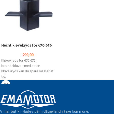
Hecht kløvekryds for 670 676
299,00
Kløvekryds for 670 676
brændekløver, med dette
kløvekryds kan du spare masser af
tid.
Vi har butik i Haslev på midtsjælland i Faxe kommune.