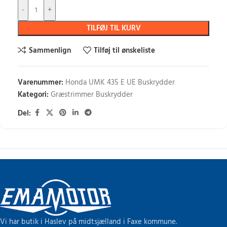
-
+
TILFØJ TIL KURV
Sammenlign
Tilføj til ønskeliste
Varenummer:
Honda UMK 435 E UE Buskrydder
Kategori:
Græstrimmer Buskrydder
Del:
Vi har butik i Haslev på midtsjælland i Faxe kommune.