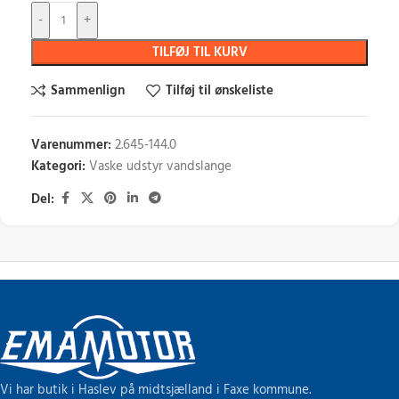
-
+
TILFØJ TIL KURV
Sammenlign
Tilføj til ønskeliste
Varenummer:
2.645-144.0
Kategori:
Vaske udstyr vandslange
Del:
Vi har butik i Haslev på midtsjælland i Faxe kommune.