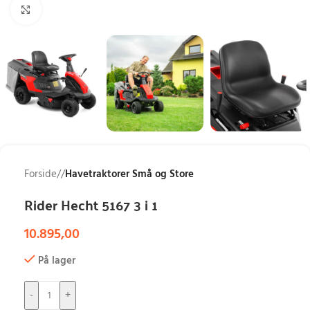
Klik for at forstørre
Forside
/
Havetraktorer Små og Store
Rider Hecht 5167 3 i 1
10.895,00
På lager
-
+