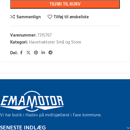
TILFØJ TIL KURV
Sammenlign
Tilføj til ønskeliste
Varenummer:
7315767
Kategori:
Havetraktorer Små og Store
Del:
Vi har butik i Haslev på midtsjælland i Faxe kommune.
SENESTE INDLÆG