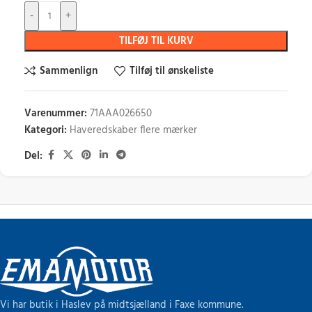
-
+
TILFØJ TIL KURV
Sammenlign
Tilføj til ønskeliste
Varenummer:
71AAA026650
Kategori:
Haveredskaber flere mærker
Del:
Vi har butik i Haslev på midtsjælland i Faxe kommune.