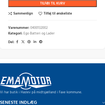
TILFØJ TIL KURV
Sammenlign
Tilføj til ønskeliste
Varenummer:
0400132002
Kategori:
Ego Batteri og Lader
Del:
Vi har butik i Haslev på midtsjælland i Faxe kommune.
SENESTE INDLÆG